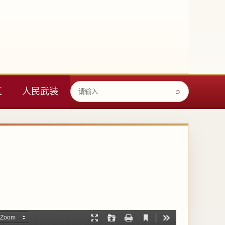
区
人民武装
⌕